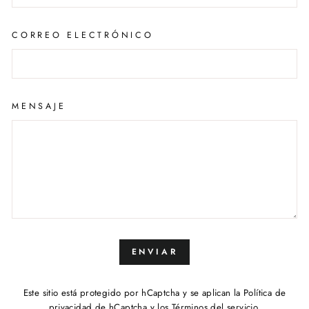
CORREO ELECTRÓNICO
MENSAJE
ENVIAR
ENVIAR
Este sitio está protegido por hCaptcha y se aplican
la Política de
privacidad de hCaptcha
y los
Términos del servicio.