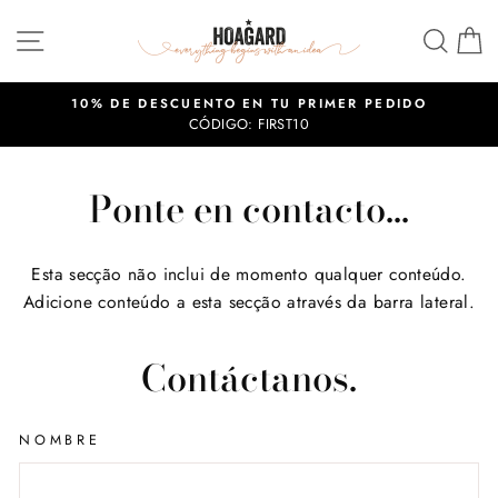
Ir
Navegación
Busc
C
directamente
al
contenido
10% DE DESCUENTO EN TU PRIMER PEDIDO
CÓDIGO: FIRST10
diapositivas
pausa
Ponte en contacto...
Esta secção não inclui de momento qualquer conteúdo.
Adicione conteúdo a esta secção através da barra lateral.
Contáctanos.
NOMBRE