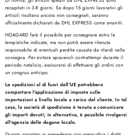
Di norma, gli articoli spediti da DHL EXPRESS sono
recapitati in 3-8 giorni. Se dopo 15 giorni lavorativi gli
articoli risultano ancora non consegnati, saranno
ufficialmente dichiarati da DHL EXPRESS come smarriti.
HOAGARD farà il possibile per consegnare entro le
tempistiche indicate, ma non potrà essere ritenuta
responsabile di eventuali perdite causate da ritardi nella
consegna. Per evitare spiacevoli contrattempi durante il
periodo natalizio, assicurarsi di effettuare gli ordini con
un congruo anticipo.
Le spedizioni al di fuori dell'UE potrebbero
comportare l'applicazione di imposte sulle
importazioni a livello locale a carico del cliente. In tal
caso, la società di spedizione è tenuta a comunicare
gli importi dovuti; in alternativa, è possibile rivolgersi
all'agenzia delle dogane locale.
Quanto riportato in precedenza non pregiudica i diritti