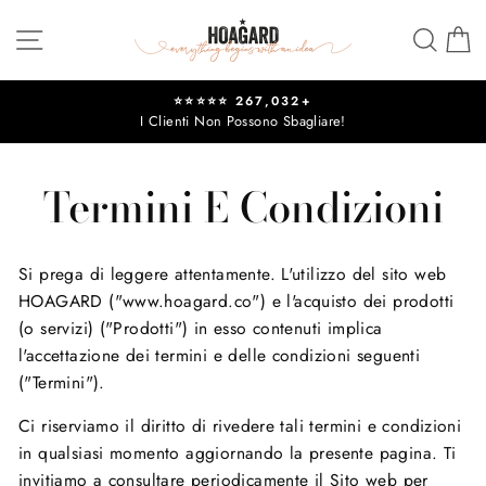
Vai
Navigazione del sito
Cerc
C
direttamente
ai
contenuti
⭐⭐⭐⭐⭐ 267,032+
I Clienti Non Possono Sbagliare!
Metti
in
pausa
Termini E Condizioni
presentazione
Si prega di leggere attentamente. L'utilizzo del sito web
HOAGARD ("www.hoagard.co") e l'acquisto dei prodotti
(o servizi) ("Prodotti") in esso contenuti implica
l'accettazione dei termini e delle condizioni seguenti
("Termini").
Ci riserviamo il diritto di rivedere tali termini e condizioni
in qualsiasi momento aggiornando la presente pagina. Ti
invitiamo a consultare periodicamente il Sito web per