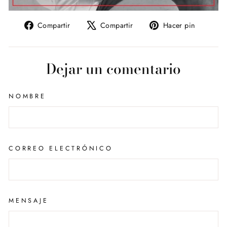
Compartir
Tuitear
Pinear
Compartir
Compartir
Hacer pin
en
en
en
Facebook
X
Pintere
Dejar un comentario
NOMBRE
CORREO ELECTRÓNICO
MENSAJE